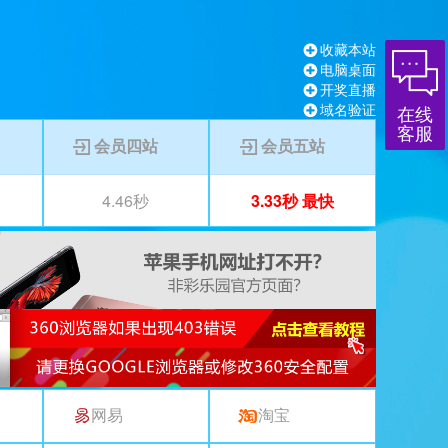
收藏本站
电脑桌面
开奖直播
域名验证
在线
客服
会员四站
会员五站
4.46秒
3.33秒 最快
4.46秒
3.33秒
网易
淘宝